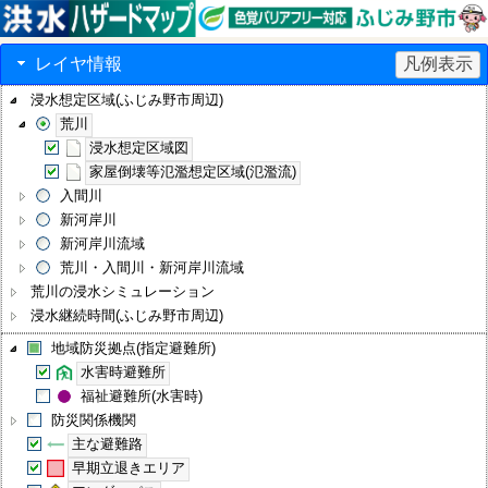
レイヤ情報
凡例表示
浸水想定区域(ふじみ野市周辺)
荒川
浸水想定区域図
家屋倒壊等氾濫想定区域(氾濫流)
入間川
新河岸川
新河岸川流域
荒川・入間川・新河岸川流域
荒川の浸水シミュレーション
浸水継続時間(ふじみ野市周辺)
地域防災拠点(指定避難所)
水害時避難所
福祉避難所(水害時)
防災関係機関
主な避難路
早期立退きエリア