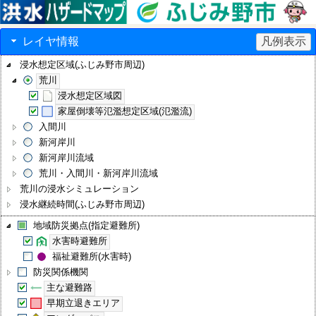
レイヤ情報
凡例表示
浸水想定区域(ふじみ野市周辺)
荒川
浸水想定区域図
家屋倒壊等氾濫想定区域(氾濫流)
入間川
新河岸川
新河岸川流域
荒川・入間川・新河岸川流域
荒川の浸水シミュレーション
浸水継続時間(ふじみ野市周辺)
地域防災拠点(指定避難所)
水害時避難所
福祉避難所(水害時)
防災関係機関
主な避難路
早期立退きエリア