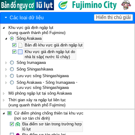
Hiển thị chú giải
Các loại dữ liệu
Khu vực giả định ngập lụt
(xung quanh thành phố Fujimino)
Sông Arakawa
Bản đồ khu vực giả định ngập lụt
Khu vực giả định ngập lụt do
nhà bị sập( nước lũ chảy)
Sông Irumagawa
Sông Shingashikawa
Lưu vực sông Shingashigawa
Sông Arakawa・Sông Irumagawa・
Lưu vực sông Shingashigawa
Mô phỏng ngập lụt tại sông Arakawa
Thời gian xảy ra ngập lụt liên tục
(xung quanh thành phố Fujimino)
Cứ điểm phòng chống thiên tai khu vực
(nơi sơ tán chỉ định)
Địa điểm sơ tán trong trường hợp
lũ lụt
Địa điểm sơ tán phúc lợi