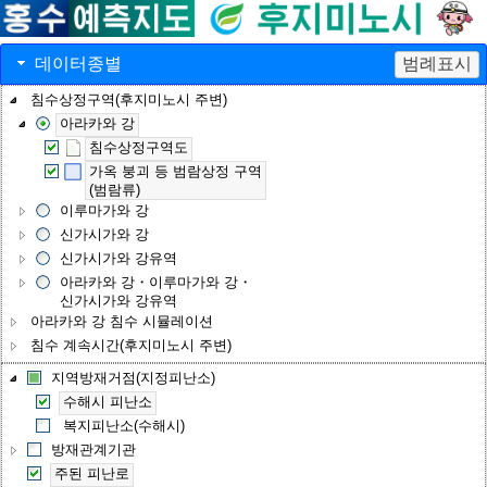
데이터종별
범례표시
침수상정구역(후지미노시 주변)
아라카와 강
침수상정구역도
가옥 붕괴 등 범람상정 구역
(범람류)
이루마가와 강
신가시가와 강
신가시가와 강유역
아라카와 강・이루마가와 강・
신가시가와 강유역
아라카와 강 침수 시뮬레이션
침수 계속시간(후지미노시 주변)
지역방재거점(지정피난소)
수해시 피난소
복지피난소(수해시)
방재관계기관
주된 피난로